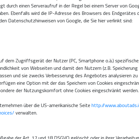
lgt durch einen Serveraufruf in der Regel bei einem Server von Goo
haben. Ebenfalls wird die IP-Adresse des Browsers des Endgerätes 
den Datenschutzhinweisen von Google, die Sie hier verlinkt sind:
 auf dem Zugriffsgerät der Nutzer (PC, Smartphone o.ä.) spezifisc
undlichkeit von Webseiten und damit den Nutzern (z.B. Speicherung
assen und sie zwecks Verbesserung des Angebotes analysieren zu 
fügen eine Option mit der das Speichern von Cookies eingeschränkt
esondere der Nutzungskomfort ohne Cookies eingeschränkt werden.
nternehmen über die US-amerikanische Seite
http://www.aboutads.i
hoices/
verwalten.
gabe der Art. 17 und 18 DSGVO gelöscht oder in ihrer Verarbeitun