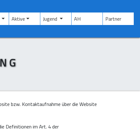
(current)
(current)
g
Aktive
Jugend
AH
Partner
UNG
bsite bzw. Kontaktaufnahme über die Website
ie Definitionen im Art. 4 der