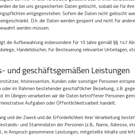
rden die bei uns gespeicherten Daten gelöscht, sobald sie für ihr
gspflichten entgegenstehen. Sofern die Daten nicht gelöscht werde
 eingeschränkt. D.h. die Daten werden gesperrt und nicht für andere
fbewahrt werden müssen.
lgt die Aufbewahrung insbesondere für 10 Jahre gemäß §§ 147 Abs
elege, Handelsbücher, für Besteuerung relevanter Unterlagen, etc.
s- und geschäftsgemäßen Leistungen
terstützer, Interessenten, Kunden oder sonstiger Personen entsprec
n oder im Rahmen bestehender geschäftlicher Beziehung, z.B. gegen
Im Übrigen verarbeiten wir die Daten betroffener Personen gem. A
ministrative Aufgaben oder Öffentlichkeitsarbeit handelt.
fang und der Zweck und die Erforderlichkeit ihrer Verarbeitung bes
Bestands- und Stammdaten der Personen (z.B., Name, Adresse, etc.)
(z.B., in Anspruch genommene Leistungen, mitgeteilte Inhalte und 