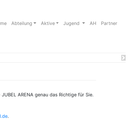
(current)
(current)
(curre
ome
Abteilung
Aktive
Jugend
AH
Partner
Ne
die JUBEL ARENA genau das Richtige für Sie.
l.de
.